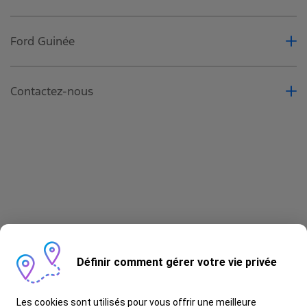
Réserver un Essai
Service et entretien
SYNC4
Demandez un Devis
Ford Guinée
À propos de Groupe SCF
Contactez-nous
Contactez-nous
Réserver un Essai
Réserver un Service
Demandez un Devis
Brochure
Définir comment gérer votre vie privée
Les cookies sont utilisés pour vous offrir une meilleure