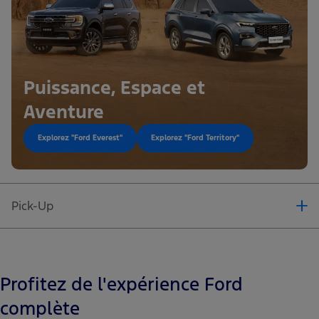
Puissance, Espace et
Aventure
Puissance, Espace et
Explorez "Ford Everest"
Explorez "Ford Territory"
Aventure
Explorez "Ford Everest"
Explorez "Ford Territory"
Pick-Up
Profitez de l'expérience Ford
complète