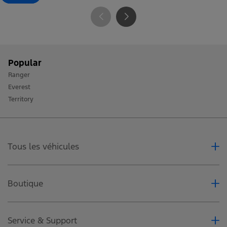
Popular
Ranger
Everest
Territory
Tous les véhicules
Ranger
Everest
Boutique
Territory
Accessoires
Entreprise de Flotte
Service & Support
Concessionaires