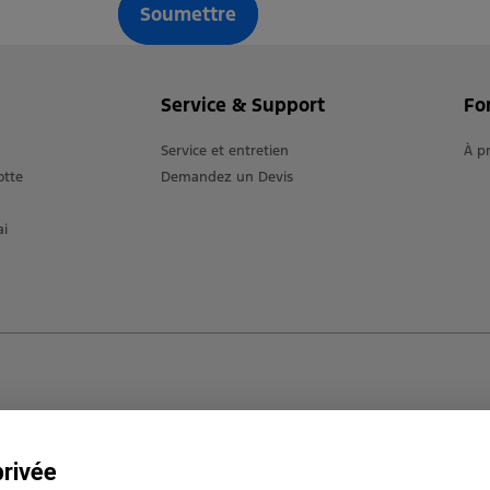
Soumettre
Service & Support
Fo
Service et entretien
À p
otte
Demandez un Devis
ai
privée