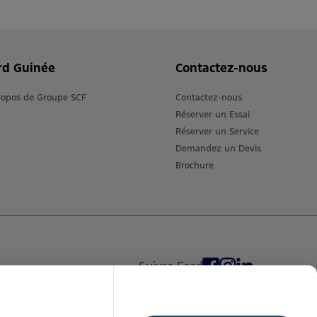
rd Guinée
Contactez-nous
ropos de Groupe SCF
Contactez-nous
Réserver un Essai
Réserver un Service
Demandez un Devis
Brochure
Suivre Ford