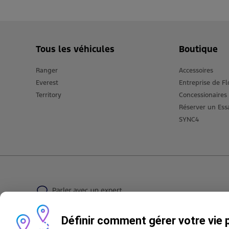
Tous les véhicules
Boutique
Ranger
Accessoires
Everest
Entreprise de Fl
Territory
Concessionaires
Réserver un Ess
SYNC4
Définir comment gérer votre vie 